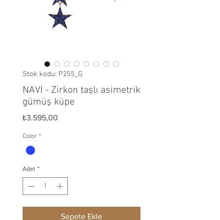
Stok kodu: P255_G
NAVI - Zirkon taşlı asimetrik
gümüş küpe
Fiyat
₺3.595,00
Color
*
Adet
*
Sepete Ekle