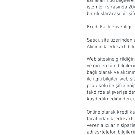
şahısların bu bilgiler
işlemleri sırasında 20
bir uluslararası bir şi
Kredi Kartı Güvenliği
Satıcı, site üzerinden
Alıcının kredi kartı b
Web sitesine girildiğin
ve girilen tüm bilgile
bağlı olarak ve alıcını
ile ilgili bilgiler we
protokolü ile şifreleni
takdirde alışverişe dev
kaydedilmediğinden, ü
Online olarak kredi kar
tarafından kredi kartl
veren alıcıların sipar
adres/telefon bilgiler