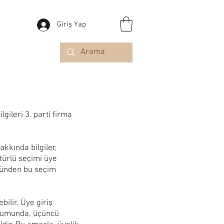
Giriş Yap
lgileri 3. parti firma
kkında bilgiler,
türlü seçimi üye
ümünden bu seçim
bilir. Üye giriş
durumunda, üçüncü