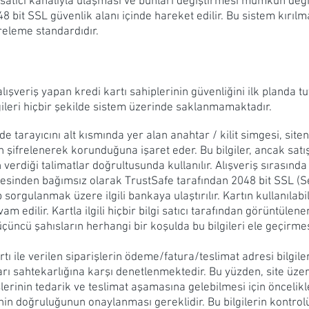
e satıcı kanalıyla ulaşması ve bunları değiştirmesi mümkün deği
48 bit SSL güvenlik alanı içinde hareket edilir. Bu sistem kır
freleme standardıdır.
 alışveriş yapan kredi kartı sahiplerinin güvenliğini ilk planda
ilgileri hiçbir şekilde sistem üzerinde saklanmamaktadır.
de tarayıcını alt kısmında yer alan anahtar / kilit simgesi, sit
rin şifrelenerek korunduğuna işaret eder. Bu bilgiler, ancak satı
n verdiği talimatlar doğrultusunda kullanılır. Alışveriş sırasında
b sitesinden bağımsız olarak TrustSafe tarafından 2048 bit SSL 
p sorgulanmak üzere ilgili bankaya ulaştırılır. Kartın kullanılabil
am edilir. Kartla ilgili hiçbir bilgi satıcı tarafından görüntüle
çüncü şahısların herhangi bir koşulda bu bilgileri ele geçirme
tı ile verilen siparişlerin ödeme/fatura/teslimat adresi bilgileri
arı sahtekarlığına karşı denetlenmektedir. Bu yüzden, site üzer
işlerinin tedarik ve teslimat aşamasına gelebilmesi için öncelikl
inin doğruluğunun onaylanması gereklidir. Bu bilgilerin kontrol