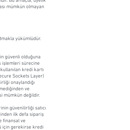
ldir. Bu amaçla, üyelik
ılması mümkün olmayan
 tutmakla yükümlüdür.
enin güvenli olduğuna
ş işlemleri sürecine
 kullanılan kredi kartı
(Secure Sockets Layer)
irliği onaylandığı
nemediğinden ve
si mümkün değildir.
nin güvenilirliği satıcı
inden ilk defa sipariş
e finansal ve
ü için gerekirse kredi