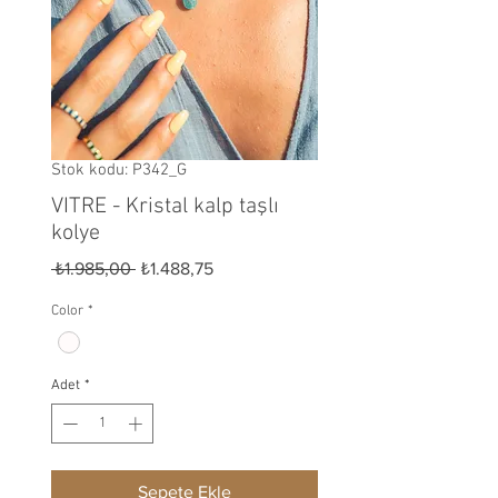
Stok kodu: P342_G
VITRE - Kristal kalp taşlı
kolye
Normal Fiyat
İndirimli Fiyat
 ₺1.985,00 
₺1.488,75
Color
*
Adet
*
Sepete Ekle