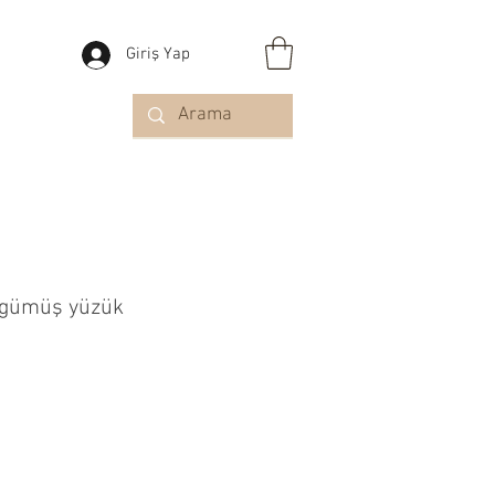
Giriş Yap
ı gümüş yüzük