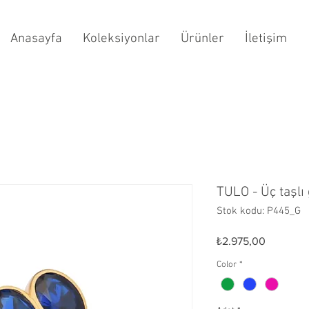
Anasayfa
Koleksiyonlar
Ürünler
İletişim
TULO - Üç taşl
Stok kodu: P445_G
Fiyat
₺2.975,00
Color
*