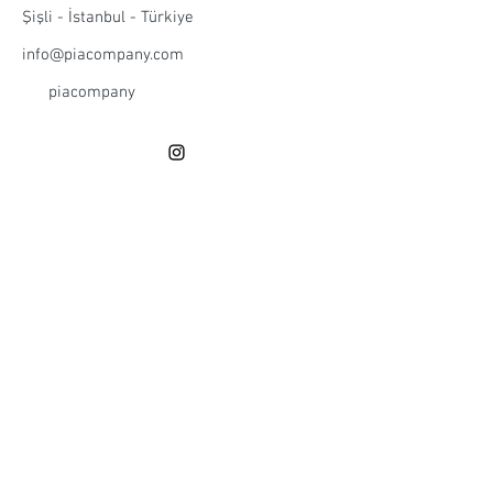
Ürünlerin zarar görmemesi için
gerekmektedir.
Şişli - İstanbul - Türkiye
parfüm, krem, kolonya, çamaşır
suyu gibi maddelerle temas
info@piacompany.com
ettirilmemesi gerekmektedir.
piacompany
Ürünlerin duş, deniz ve havuz suyu
ile temasından kaçınılması
önerilmektedir.
Hakkımızda
İptal & İade Şartları
Ödeme & Teslimat
Mesafeli Satış Sözleşmesi
Gizlilik Sözleşmesi