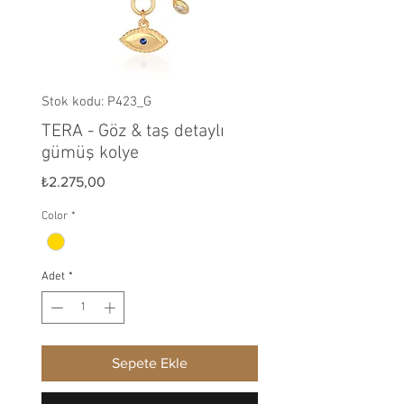
Stok kodu: P423_G
TERA - Göz & taş detaylı
gümüş kolye
Fiyat
₺2.275,00
Color
*
Adet
*
Sepete Ekle