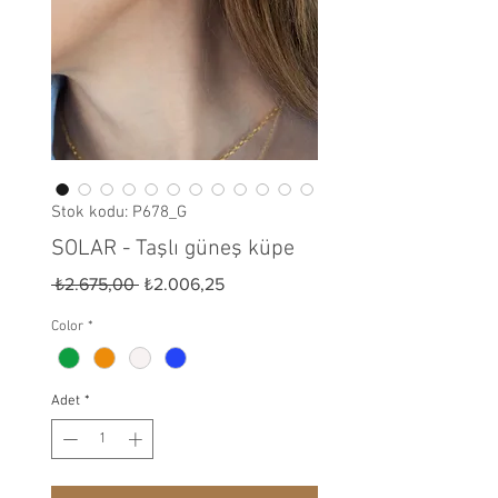
Stok kodu: P678_G
SOLAR - Taşlı güneş küpe
Normal Fiyat
İndirimli Fiyat
 ₺2.675,00 
₺2.006,25
Color
*
Adet
*