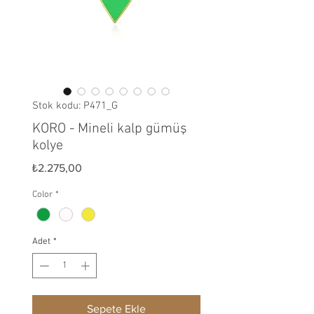
Stok kodu: P471_G
KORO - Mineli kalp gümüş
kolye
Fiyat
₺2.275,00
Color
*
Adet
*
Sepete Ekle