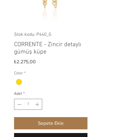
Stok kodu: P440_G
CORRENTE - Zincir detaylı
gümüş küpe
Fiyat
₺2.275,00
Color
*
Adet
*
Sepete Ekle