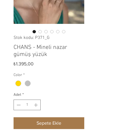
Stok kodu: P371_G
CHANS - Mineli nazar
gümüş yüzük
Fiyat
₺1.395,00
Color
*
Adet
*
Sepete Ekle