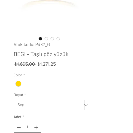
Stok kodu: P487_G
BEGI - Taşlı göz yüzük
Normal Fiyat
İndirimli Fiyat
 ₺1.695,00 
₺1.271,25
Color
*
Boyut
*
Adet
*